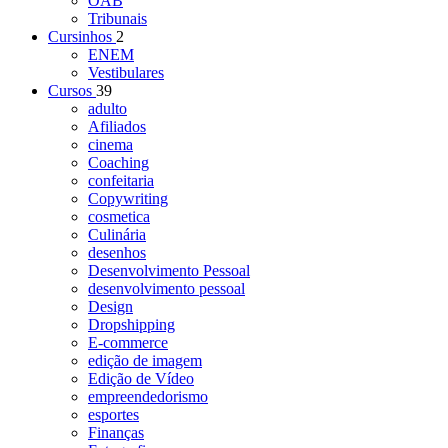
OAB
Tribunais
Cursinhos
2
ENEM
Vestibulares
Cursos
39
adulto
Afiliados
cinema
Coaching
confeitaria
Copywriting
cosmetica
Culinária
desenhos
Desenvolvimento Pessoal
desenvolvimento pessoal
Design
Dropshipping
E-commerce
edição de imagem
Edição de Vídeo
empreendedorismo
esportes
Finanças