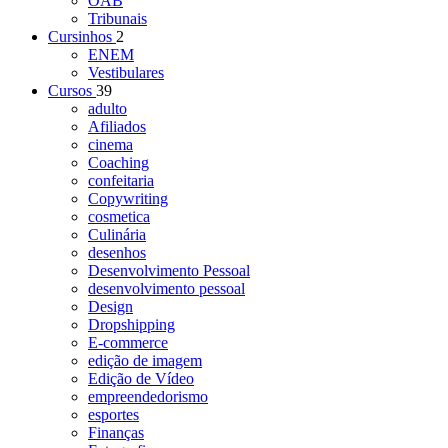
OAB
Tribunais
Cursinhos
2
ENEM
Vestibulares
Cursos
39
adulto
Afiliados
cinema
Coaching
confeitaria
Copywriting
cosmetica
Culinária
desenhos
Desenvolvimento Pessoal
desenvolvimento pessoal
Design
Dropshipping
E-commerce
edição de imagem
Edição de Vídeo
empreendedorismo
esportes
Finanças