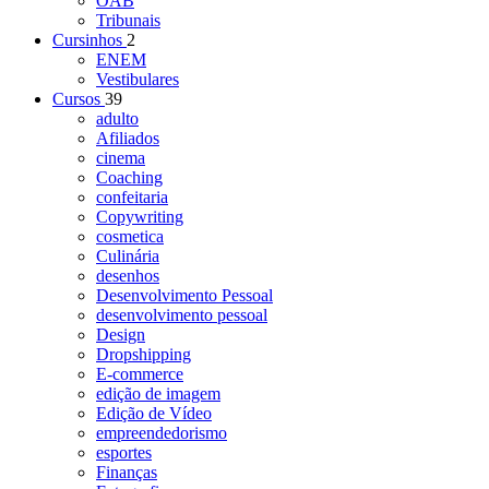
OAB
Tribunais
Cursinhos
2
ENEM
Vestibulares
Cursos
39
adulto
Afiliados
cinema
Coaching
confeitaria
Copywriting
cosmetica
Culinária
desenhos
Desenvolvimento Pessoal
desenvolvimento pessoal
Design
Dropshipping
E-commerce
edição de imagem
Edição de Vídeo
empreendedorismo
esportes
Finanças