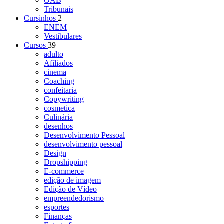
OAB
Tribunais
Cursinhos
2
ENEM
Vestibulares
Cursos
39
adulto
Afiliados
cinema
Coaching
confeitaria
Copywriting
cosmetica
Culinária
desenhos
Desenvolvimento Pessoal
desenvolvimento pessoal
Design
Dropshipping
E-commerce
edição de imagem
Edição de Vídeo
empreendedorismo
esportes
Finanças