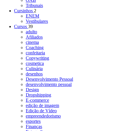
OAB
Tribunais
Cursinhos
2
ENEM
Vestibulares
Cursos
39
adulto
Afiliados
cinema
Coaching
confeitaria
Copywriting
cosmetica
Culinária
desenhos
Desenvolvimento Pessoal
desenvolvimento pessoal
Design
Dropshipping
E-commerce
edição de imagem
Edição de Vídeo
empreendedorismo
esportes
Finanças