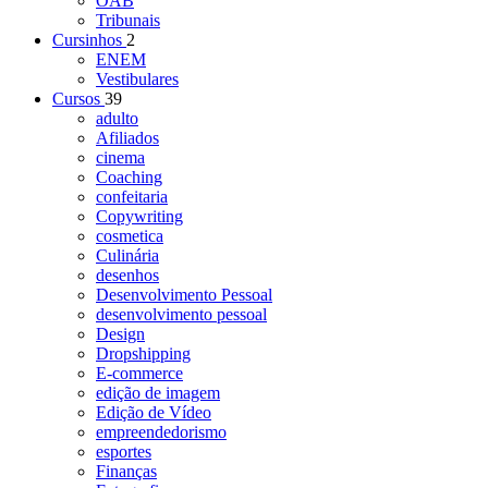
OAB
Tribunais
Cursinhos
2
ENEM
Vestibulares
Cursos
39
adulto
Afiliados
cinema
Coaching
confeitaria
Copywriting
cosmetica
Culinária
desenhos
Desenvolvimento Pessoal
desenvolvimento pessoal
Design
Dropshipping
E-commerce
edição de imagem
Edição de Vídeo
empreendedorismo
esportes
Finanças