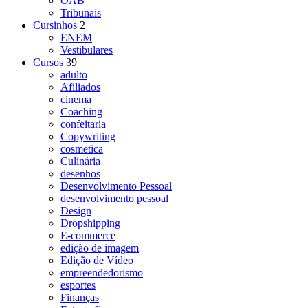
OAB
Tribunais
Cursinhos
2
ENEM
Vestibulares
Cursos
39
adulto
Afiliados
cinema
Coaching
confeitaria
Copywriting
cosmetica
Culinária
desenhos
Desenvolvimento Pessoal
desenvolvimento pessoal
Design
Dropshipping
E-commerce
edição de imagem
Edição de Vídeo
empreendedorismo
esportes
Finanças