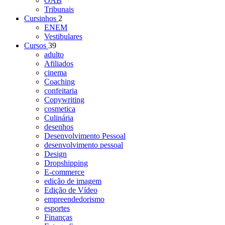
OAB
Tribunais
Cursinhos
2
ENEM
Vestibulares
Cursos
39
adulto
Afiliados
cinema
Coaching
confeitaria
Copywriting
cosmetica
Culinária
desenhos
Desenvolvimento Pessoal
desenvolvimento pessoal
Design
Dropshipping
E-commerce
edição de imagem
Edição de Vídeo
empreendedorismo
esportes
Finanças