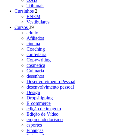
OAB
Tribunais
Cursinhos
2
ENEM
Vestibulares
Cursos
39
adulto
Afiliados
cinema
Coaching
confeitaria
Copywriting
cosmetica
Culinária
desenhos
Desenvolvimento Pessoal
desenvolvimento pessoal
Design
Dropshipping
E-commerce
edição de imagem
Edição de Vídeo
empreendedorismo
esportes
Finanças