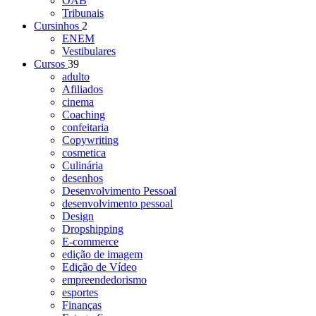
OAB
Tribunais
Cursinhos
2
ENEM
Vestibulares
Cursos
39
adulto
Afiliados
cinema
Coaching
confeitaria
Copywriting
cosmetica
Culinária
desenhos
Desenvolvimento Pessoal
desenvolvimento pessoal
Design
Dropshipping
E-commerce
edição de imagem
Edição de Vídeo
empreendedorismo
esportes
Finanças