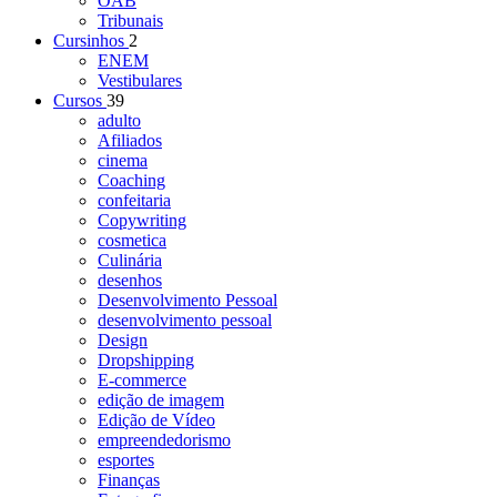
OAB
Tribunais
Cursinhos
2
ENEM
Vestibulares
Cursos
39
adulto
Afiliados
cinema
Coaching
confeitaria
Copywriting
cosmetica
Culinária
desenhos
Desenvolvimento Pessoal
desenvolvimento pessoal
Design
Dropshipping
E-commerce
edição de imagem
Edição de Vídeo
empreendedorismo
esportes
Finanças