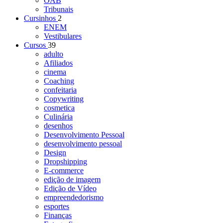
OAB
Tribunais
Cursinhos
2
ENEM
Vestibulares
Cursos
39
adulto
Afiliados
cinema
Coaching
confeitaria
Copywriting
cosmetica
Culinária
desenhos
Desenvolvimento Pessoal
desenvolvimento pessoal
Design
Dropshipping
E-commerce
edição de imagem
Edição de Vídeo
empreendedorismo
esportes
Finanças