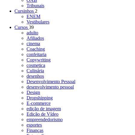
OAB
Tribunais
Cursinhos
2
ENEM
Vestibulares
Cursos
39
adulto
Afiliados
cinema
Coaching
confeitaria
Copywriting
cosmetica
Culinária
desenhos
Desenvolvimento Pessoal
desenvolvimento pessoal
Design
Dropshipping
E-commerce
edição de imagem
Edição de Vídeo
empreendedorismo
esportes
Finanças