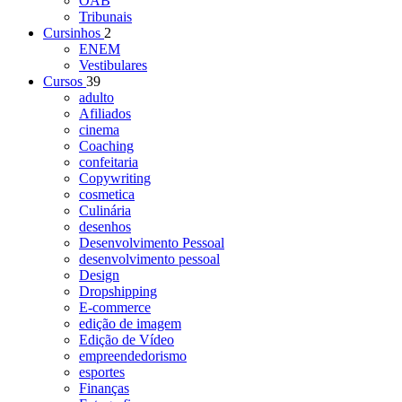
OAB
Tribunais
Cursinhos
2
ENEM
Vestibulares
Cursos
39
adulto
Afiliados
cinema
Coaching
confeitaria
Copywriting
cosmetica
Culinária
desenhos
Desenvolvimento Pessoal
desenvolvimento pessoal
Design
Dropshipping
E-commerce
edição de imagem
Edição de Vídeo
empreendedorismo
esportes
Finanças