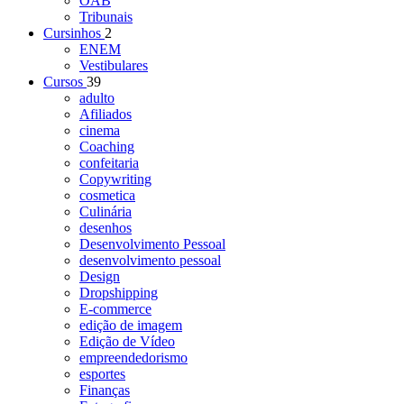
OAB
Tribunais
Cursinhos
2
ENEM
Vestibulares
Cursos
39
adulto
Afiliados
cinema
Coaching
confeitaria
Copywriting
cosmetica
Culinária
desenhos
Desenvolvimento Pessoal
desenvolvimento pessoal
Design
Dropshipping
E-commerce
edição de imagem
Edição de Vídeo
empreendedorismo
esportes
Finanças