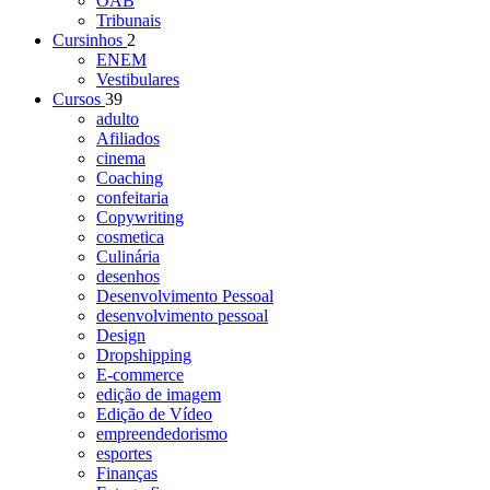
OAB
Tribunais
Cursinhos
2
ENEM
Vestibulares
Cursos
39
adulto
Afiliados
cinema
Coaching
confeitaria
Copywriting
cosmetica
Culinária
desenhos
Desenvolvimento Pessoal
desenvolvimento pessoal
Design
Dropshipping
E-commerce
edição de imagem
Edição de Vídeo
empreendedorismo
esportes
Finanças