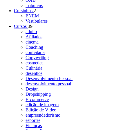
OAB
Tribunais
Cursinhos
2
ENEM
Vestibulares
Cursos
39
adulto
Afiliados
cinema
Coaching
confeitaria
Copywriting
cosmetica
Culinária
desenhos
Desenvolvimento Pessoal
desenvolvimento pessoal
Design
Dropshipping
E-commerce
edição de imagem
Edição de Vídeo
empreendedorismo
esportes
Finanças