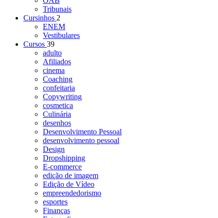
OAB
Tribunais
Cursinhos
2
ENEM
Vestibulares
Cursos
39
adulto
Afiliados
cinema
Coaching
confeitaria
Copywriting
cosmetica
Culinária
desenhos
Desenvolvimento Pessoal
desenvolvimento pessoal
Design
Dropshipping
E-commerce
edição de imagem
Edição de Vídeo
empreendedorismo
esportes
Finanças