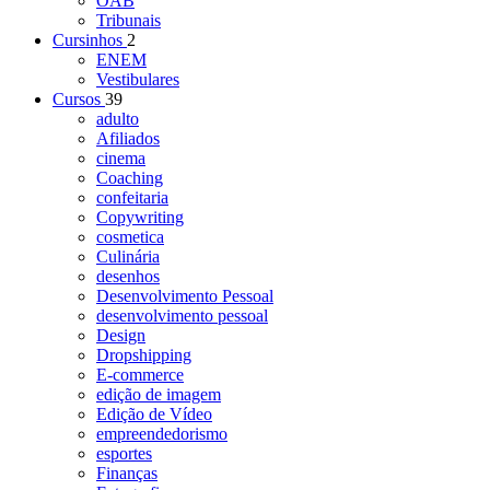
OAB
Tribunais
Cursinhos
2
ENEM
Vestibulares
Cursos
39
adulto
Afiliados
cinema
Coaching
confeitaria
Copywriting
cosmetica
Culinária
desenhos
Desenvolvimento Pessoal
desenvolvimento pessoal
Design
Dropshipping
E-commerce
edição de imagem
Edição de Vídeo
empreendedorismo
esportes
Finanças