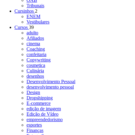
OAB
Tribunais
Cursinhos
2
ENEM
Vestibulares
Cursos
39
adulto
Afiliados
cinema
Coaching
confeitaria
Copywriting
cosmetica
Culinária
desenhos
Desenvolvimento Pessoal
desenvolvimento pessoal
Design
Dropshipping
E-commerce
edição de imagem
Edição de Vídeo
empreendedorismo
esportes
Finanças