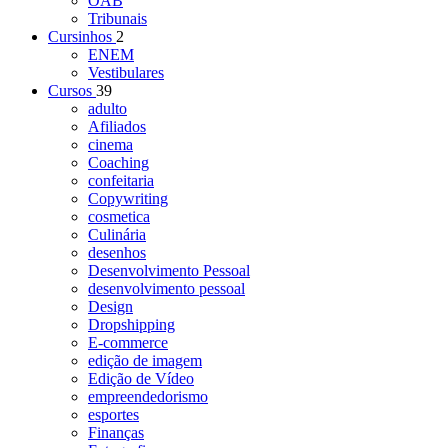
OAB
Tribunais
Cursinhos
2
ENEM
Vestibulares
Cursos
39
adulto
Afiliados
cinema
Coaching
confeitaria
Copywriting
cosmetica
Culinária
desenhos
Desenvolvimento Pessoal
desenvolvimento pessoal
Design
Dropshipping
E-commerce
edição de imagem
Edição de Vídeo
empreendedorismo
esportes
Finanças