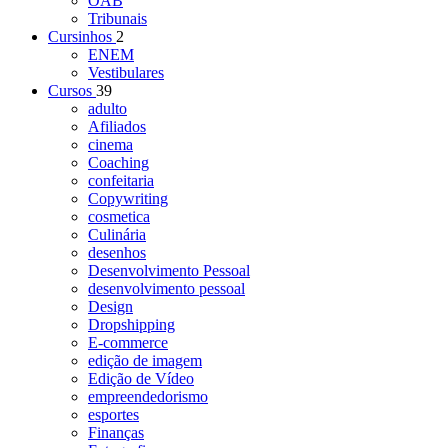
OAB
Tribunais
Cursinhos
2
ENEM
Vestibulares
Cursos
39
adulto
Afiliados
cinema
Coaching
confeitaria
Copywriting
cosmetica
Culinária
desenhos
Desenvolvimento Pessoal
desenvolvimento pessoal
Design
Dropshipping
E-commerce
edição de imagem
Edição de Vídeo
empreendedorismo
esportes
Finanças