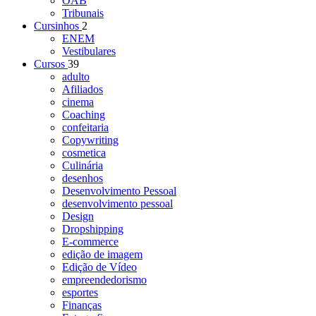
OAB
Tribunais
Cursinhos
2
ENEM
Vestibulares
Cursos
39
adulto
Afiliados
cinema
Coaching
confeitaria
Copywriting
cosmetica
Culinária
desenhos
Desenvolvimento Pessoal
desenvolvimento pessoal
Design
Dropshipping
E-commerce
edição de imagem
Edição de Vídeo
empreendedorismo
esportes
Finanças