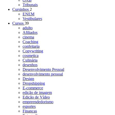
OAB
Tribunais
Cursinhos
2
ENEM
Vestibulares
Cursos
39
adulto
Afiliados
cinema
Coaching
confeitaria
Copywriting
cosmetica
Culinária
desenhos
Desenvolvimento Pessoal
desenvolvimento pessoal
Design
Dropshipping
E-commerce
edição de imagem
Edição de Vídeo
empreendedorismo
esportes
Finanças