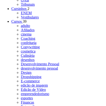
OAB
Tribunais
Cursinhos
2
ENEM
Vestibulares
Cursos
39
adulto
Afiliados
cinema
Coaching
confeitaria
Copywriting
cosmetica
Culinária
desenhos
Desenvolvimento Pessoal
desenvolvimento pessoal
Design
Dropshipping
E-commerce
edição de imagem
Edição de Vídeo
empreendedorismo
esportes
Finanças