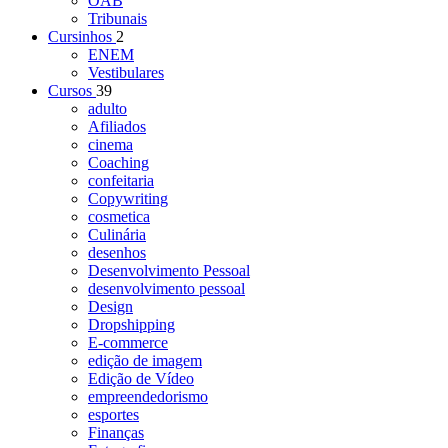
OAB
Tribunais
Cursinhos
2
ENEM
Vestibulares
Cursos
39
adulto
Afiliados
cinema
Coaching
confeitaria
Copywriting
cosmetica
Culinária
desenhos
Desenvolvimento Pessoal
desenvolvimento pessoal
Design
Dropshipping
E-commerce
edição de imagem
Edição de Vídeo
empreendedorismo
esportes
Finanças