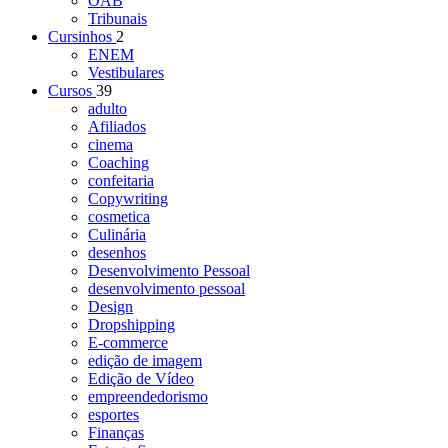
OAB
Tribunais
Cursinhos
2
ENEM
Vestibulares
Cursos
39
adulto
Afiliados
cinema
Coaching
confeitaria
Copywriting
cosmetica
Culinária
desenhos
Desenvolvimento Pessoal
desenvolvimento pessoal
Design
Dropshipping
E-commerce
edição de imagem
Edição de Vídeo
empreendedorismo
esportes
Finanças