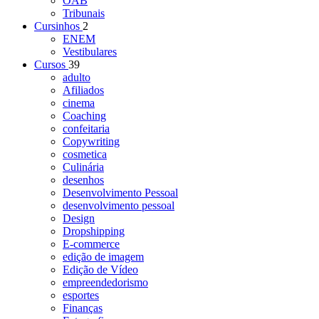
OAB
Tribunais
Cursinhos
2
ENEM
Vestibulares
Cursos
39
adulto
Afiliados
cinema
Coaching
confeitaria
Copywriting
cosmetica
Culinária
desenhos
Desenvolvimento Pessoal
desenvolvimento pessoal
Design
Dropshipping
E-commerce
edição de imagem
Edição de Vídeo
empreendedorismo
esportes
Finanças