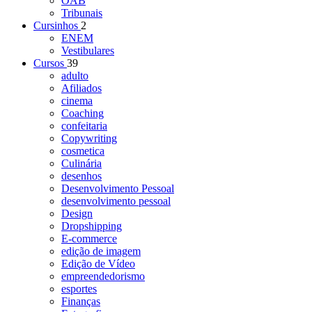
OAB
Tribunais
Cursinhos
2
ENEM
Vestibulares
Cursos
39
adulto
Afiliados
cinema
Coaching
confeitaria
Copywriting
cosmetica
Culinária
desenhos
Desenvolvimento Pessoal
desenvolvimento pessoal
Design
Dropshipping
E-commerce
edição de imagem
Edição de Vídeo
empreendedorismo
esportes
Finanças