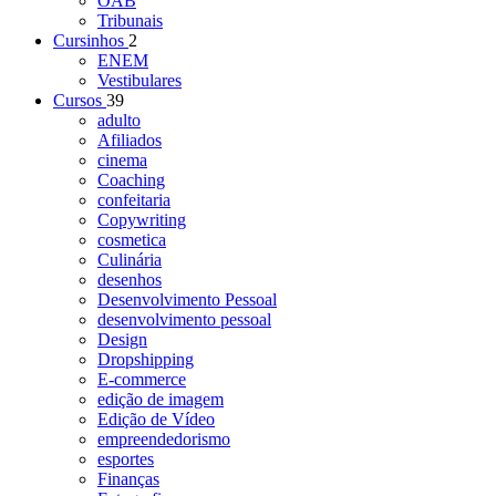
OAB
Tribunais
Cursinhos
2
ENEM
Vestibulares
Cursos
39
adulto
Afiliados
cinema
Coaching
confeitaria
Copywriting
cosmetica
Culinária
desenhos
Desenvolvimento Pessoal
desenvolvimento pessoal
Design
Dropshipping
E-commerce
edição de imagem
Edição de Vídeo
empreendedorismo
esportes
Finanças