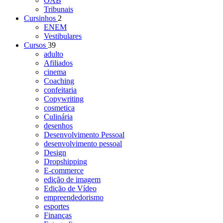
OAB
Tribunais
Cursinhos
2
ENEM
Vestibulares
Cursos
39
adulto
Afiliados
cinema
Coaching
confeitaria
Copywriting
cosmetica
Culinária
desenhos
Desenvolvimento Pessoal
desenvolvimento pessoal
Design
Dropshipping
E-commerce
edição de imagem
Edição de Vídeo
empreendedorismo
esportes
Finanças