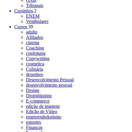
OAB
Tribunais
Cursinhos
2
ENEM
Vestibulares
Cursos
39
adulto
Afiliados
cinema
Coaching
confeitaria
Copywriting
cosmetica
Culinária
desenhos
Desenvolvimento Pessoal
desenvolvimento pessoal
Design
Dropshipping
E-commerce
edição de imagem
Edição de Vídeo
empreendedorismo
esportes
Finanças