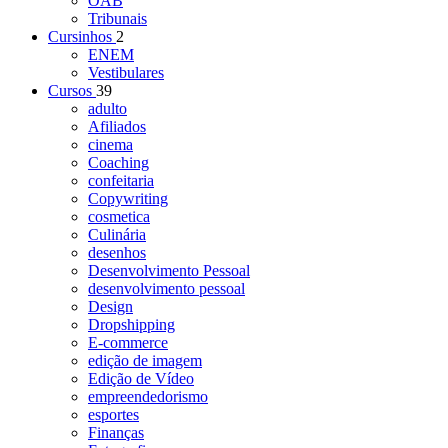
OAB
Tribunais
Cursinhos
2
ENEM
Vestibulares
Cursos
39
adulto
Afiliados
cinema
Coaching
confeitaria
Copywriting
cosmetica
Culinária
desenhos
Desenvolvimento Pessoal
desenvolvimento pessoal
Design
Dropshipping
E-commerce
edição de imagem
Edição de Vídeo
empreendedorismo
esportes
Finanças