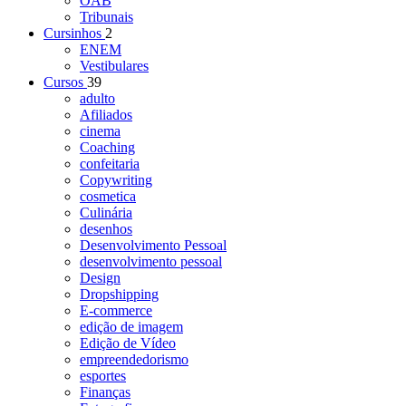
OAB
Tribunais
Cursinhos
2
ENEM
Vestibulares
Cursos
39
adulto
Afiliados
cinema
Coaching
confeitaria
Copywriting
cosmetica
Culinária
desenhos
Desenvolvimento Pessoal
desenvolvimento pessoal
Design
Dropshipping
E-commerce
edição de imagem
Edição de Vídeo
empreendedorismo
esportes
Finanças