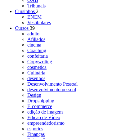
OAB
Tribunais
Cursinhos
2
ENEM
Vestibulares
Cursos
39
adulto
Afiliados
cinema
Coaching
confeitaria
Copywriting
cosmetica
Culinária
desenhos
Desenvolvimento Pessoal
desenvolvimento pessoal
Design
Dropshipping
E-commerce
edição de imagem
Edição de Vídeo
empreendedorismo
esportes
Finanças