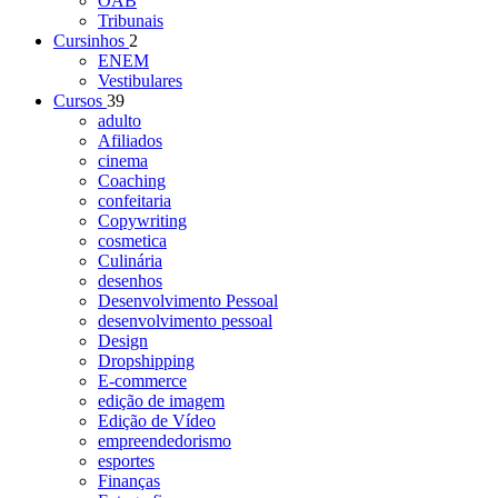
OAB
Tribunais
Cursinhos
2
ENEM
Vestibulares
Cursos
39
adulto
Afiliados
cinema
Coaching
confeitaria
Copywriting
cosmetica
Culinária
desenhos
Desenvolvimento Pessoal
desenvolvimento pessoal
Design
Dropshipping
E-commerce
edição de imagem
Edição de Vídeo
empreendedorismo
esportes
Finanças