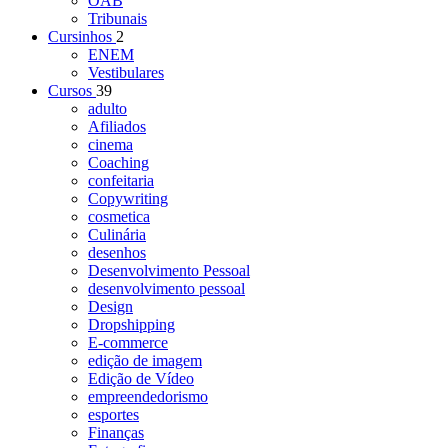
OAB
Tribunais
Cursinhos
2
ENEM
Vestibulares
Cursos
39
adulto
Afiliados
cinema
Coaching
confeitaria
Copywriting
cosmetica
Culinária
desenhos
Desenvolvimento Pessoal
desenvolvimento pessoal
Design
Dropshipping
E-commerce
edição de imagem
Edição de Vídeo
empreendedorismo
esportes
Finanças