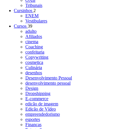
OAB
Tribunais
Cursinhos
2
ENEM
Vestibulares
Cursos
39
adulto
Afiliados
cinema
Coaching
confeitaria
Copywriting
cosmetica
Culinária
desenhos
Desenvolvimento Pessoal
desenvolvimento pessoal
Design
Dropshipping
E-commerce
edição de imagem
Edição de Vídeo
empreendedorismo
esportes
Finanças