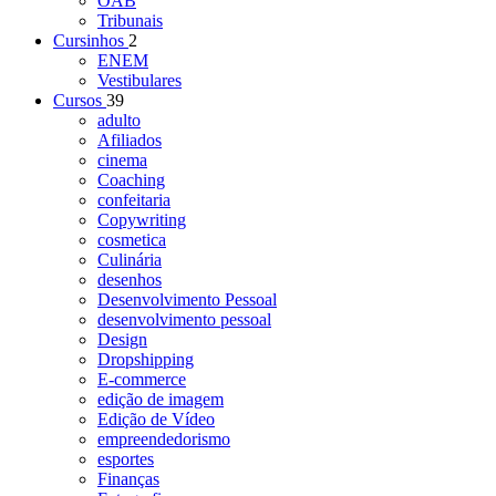
OAB
Tribunais
Cursinhos
2
ENEM
Vestibulares
Cursos
39
adulto
Afiliados
cinema
Coaching
confeitaria
Copywriting
cosmetica
Culinária
desenhos
Desenvolvimento Pessoal
desenvolvimento pessoal
Design
Dropshipping
E-commerce
edição de imagem
Edição de Vídeo
empreendedorismo
esportes
Finanças