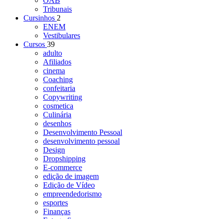
OAB
Tribunais
Cursinhos
2
ENEM
Vestibulares
Cursos
39
adulto
Afiliados
cinema
Coaching
confeitaria
Copywriting
cosmetica
Culinária
desenhos
Desenvolvimento Pessoal
desenvolvimento pessoal
Design
Dropshipping
E-commerce
edição de imagem
Edição de Vídeo
empreendedorismo
esportes
Finanças