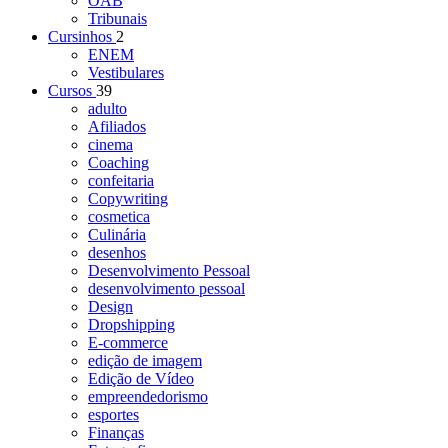
OAB
Tribunais
Cursinhos
2
ENEM
Vestibulares
Cursos
39
adulto
Afiliados
cinema
Coaching
confeitaria
Copywriting
cosmetica
Culinária
desenhos
Desenvolvimento Pessoal
desenvolvimento pessoal
Design
Dropshipping
E-commerce
edição de imagem
Edição de Vídeo
empreendedorismo
esportes
Finanças