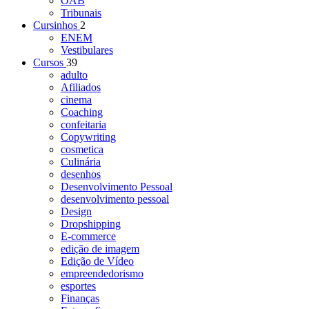
OAB
Tribunais
Cursinhos
2
ENEM
Vestibulares
Cursos
39
adulto
Afiliados
cinema
Coaching
confeitaria
Copywriting
cosmetica
Culinária
desenhos
Desenvolvimento Pessoal
desenvolvimento pessoal
Design
Dropshipping
E-commerce
edição de imagem
Edição de Vídeo
empreendedorismo
esportes
Finanças