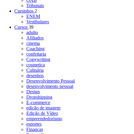
OAB
Tribunais
Cursinhos
2
ENEM
Vestibulares
Cursos
39
adulto
Afiliados
cinema
Coaching
confeitaria
Copywriting
cosmetica
Culinária
desenhos
Desenvolvimento Pessoal
desenvolvimento pessoal
Design
Dropshipping
E-commerce
edição de imagem
Edição de Vídeo
empreendedorismo
esportes
Finanças