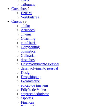
OAB
Tribunais
Cursinhos
2
ENEM
Vestibulares
Cursos
39
adulto
Afiliados
cinema
Coaching
confeitaria
Copywriting
cosmetica
Culinária
desenhos
Desenvolvimento Pessoal
desenvolvimento pessoal
Design
Dropshipping
E-commerce
edição de imagem
Edição de Vídeo
empreendedorismo
esportes
Finanças