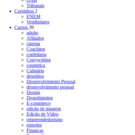
OAB
Tribunais
Cursinhos
2
ENEM
Vestibulares
Cursos
39
adulto
Afiliados
cinema
Coaching
confeitaria
Copywriting
cosmetica
Culinária
desenhos
Desenvolvimento Pessoal
desenvolvimento pessoal
Design
Dropshipping
E-commerce
edição de imagem
Edição de Vídeo
empreendedorismo
esportes
Finanças