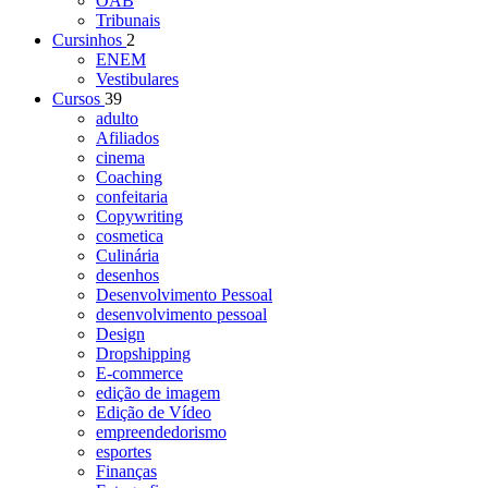
OAB
Tribunais
Cursinhos
2
ENEM
Vestibulares
Cursos
39
adulto
Afiliados
cinema
Coaching
confeitaria
Copywriting
cosmetica
Culinária
desenhos
Desenvolvimento Pessoal
desenvolvimento pessoal
Design
Dropshipping
E-commerce
edição de imagem
Edição de Vídeo
empreendedorismo
esportes
Finanças