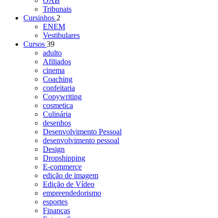
OAB
Tribunais
Cursinhos
2
ENEM
Vestibulares
Cursos
39
adulto
Afiliados
cinema
Coaching
confeitaria
Copywriting
cosmetica
Culinária
desenhos
Desenvolvimento Pessoal
desenvolvimento pessoal
Design
Dropshipping
E-commerce
edição de imagem
Edição de Vídeo
empreendedorismo
esportes
Finanças