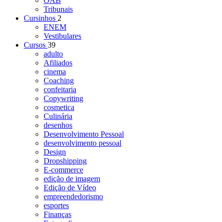
OAB
Tribunais
Cursinhos
2
ENEM
Vestibulares
Cursos
39
adulto
Afiliados
cinema
Coaching
confeitaria
Copywriting
cosmetica
Culinária
desenhos
Desenvolvimento Pessoal
desenvolvimento pessoal
Design
Dropshipping
E-commerce
edição de imagem
Edição de Vídeo
empreendedorismo
esportes
Finanças