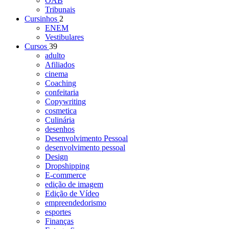
OAB
Tribunais
Cursinhos
2
ENEM
Vestibulares
Cursos
39
adulto
Afiliados
cinema
Coaching
confeitaria
Copywriting
cosmetica
Culinária
desenhos
Desenvolvimento Pessoal
desenvolvimento pessoal
Design
Dropshipping
E-commerce
edição de imagem
Edição de Vídeo
empreendedorismo
esportes
Finanças