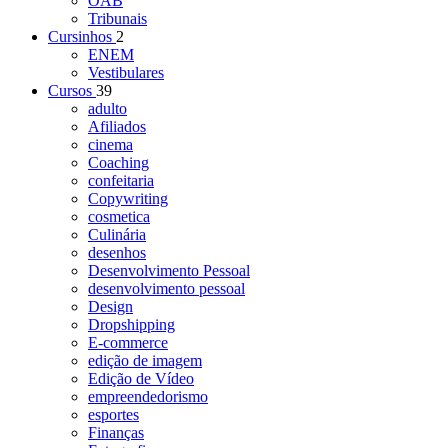
OAB
Tribunais
Cursinhos
2
ENEM
Vestibulares
Cursos
39
adulto
Afiliados
cinema
Coaching
confeitaria
Copywriting
cosmetica
Culinária
desenhos
Desenvolvimento Pessoal
desenvolvimento pessoal
Design
Dropshipping
E-commerce
edição de imagem
Edição de Vídeo
empreendedorismo
esportes
Finanças